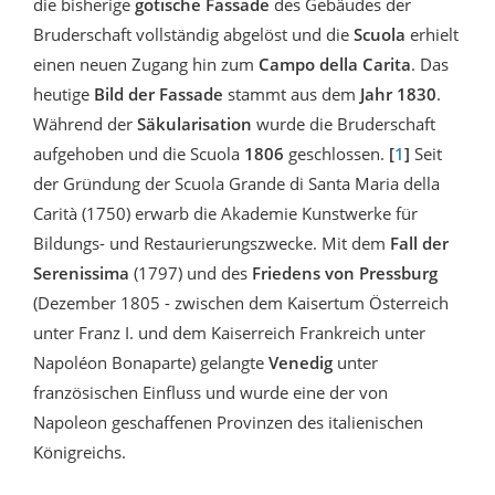
die bisherige
gotische Fassade
des Gebäudes der
Bruderschaft vollständig abgelöst und die
Scuola
erhielt
einen neuen Zugang hin zum
Campo
della Carita
. Das
heutige
Bild der Fassade
stammt aus dem
Jahr 1830
.
Während der
Säkularisation
wurde die Bruderschaft
aufgehoben und die Scuola
1806
geschlossen.
[
1
]
Seit
der Gründung der Scuola Grande di Santa Maria della
Carità (1750) erwarb die Akademie Kunstwerke für
Bildungs- und Restaurierungszwecke. Mit dem
Fall der
Serenissima
(1797) und des
Friedens von Pressburg
(Dezember 1805 - zwischen dem Kaisertum Österreich
unter Franz I. und dem Kaiserreich Frankreich unter
Napoléon Bonaparte) gelangte
Venedig
unter
französischen Einfluss und wurde eine der von
Napoleon geschaffenen Provinzen des italienischen
Königreichs.