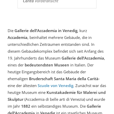
Carità
Vorderansicht
Die
Gallerie dell’Accademia in Venedig
, kurz
Accademia
, beinhaltet mehrere Gebäude, die in
unterschiedlichen Zeiträumen entstanden sind. In
diesem Gebäudekomplex befindet sich seit Anfang des
19. Jahrhunderts das Museum
Gallerie dell’Accademia
,
eines der
bedeutendsten Museen
in Italien. Der
heutige Eingangsbereich ist das Gebäude der
ehemaligen
Bruderschaft Santa Maria della Carità
-
eine der ältesten
Scuole von Venedig
. Zunächst war das
heutige Museum eine
Kunstakademie für Malerei und
Skulptur
(Accademia di belle arti di Venezia) und wurde
im Jahr
1882
ein selbständiges Museum. Die
Gallerie
dell’Accademia
in
Venedig
ist ein staatliches Museum,