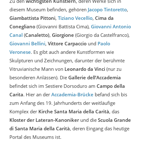
Zu den
wichtigsten Künstlern
, deren Werke sich in
diesem Museum befinden, gehören
Jacopo Tintoretto
,
Giambattista Pittoni
,
Tiziano Vecellio
,
Cima da
Conegliano
(Giovanni Battista Cima),
Giovanni Antonio
Canal
(
Canaletto)
,
Giorgione
(Giorgio da Castelfranco),
Giovanni Bellini
,
Vittore Carpaccio
und
Paolo
Veronese
. Es gibt auch andere Kunstformen wie
Skulpturen und Zeichnungen, darunter der berühmte
Vitruvianische Mann von
Leonardo da Vinci
(nur zu
besonderen Anlässen). Die
Gallerie dell’Accademia
befindet sich im Sestiere Dorsoduro am
Campo della
Carita
. Hier an der
Accademia-Brücke
befand sich bis
zum Anfang des 19. Jahrhunderts der weitläufige
Komplex der
Kirche Santa Maria della Carità
, das
Kloster der Lateran-Kanoniker
und die
Scuola Grande
di Santa Maria della Carità
, deren Eingang das heutige
Portal des Museums ist.