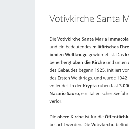
Votivkirche Santa 
Die
Votivkirche Santa Maria Immacola
und ein bedeutendes
militärisches Eh
beiden Weltkriege
gewidmet ist. Das
k
beherbergt
oben die Kirche
und unten 
des Gebäudes begann 1925, initiiert v
des Ersten Weltkriegs, und wurde 1942
vollendet. In der
Krypta
ruhen fast
3.00
Nazario Sauro
, ein italienischer Seefah
verlor.
Die
obere Kirche
ist für die
Öffentlichk
besucht werden. Die
Votivkirche
befinde