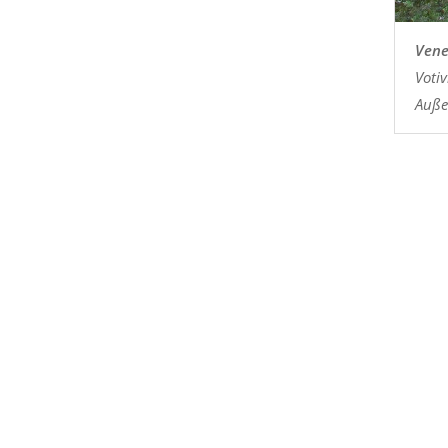
Vene
Voti
Auße