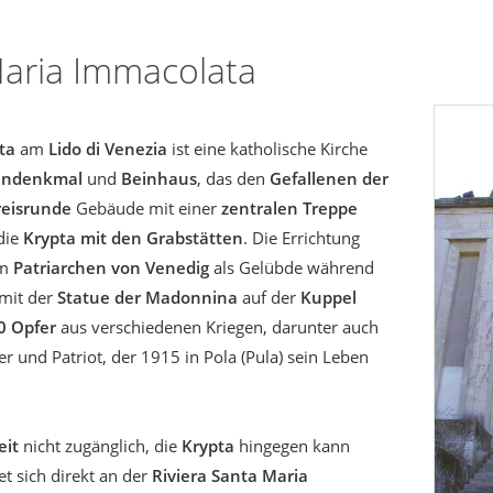
Maria Immacolata
ta
am
Lido di Venezia
ist eine katholische Kirche
rendenkmal
und
Beinhaus
, das den
Gefallenen der
reisrunde
Gebäude mit einer
zentralen Treppe
die
Krypta mit den Grabstätten
. Die Errichtung
om
Patriarchen von Venedig
als Gelübde während
 mit der
Statue der Madonnina
auf der
Kuppel
0 Opfer
aus verschiedenen Kriegen, darunter auch
rer und Patriot, der 1915 in Pola (Pula) sein Leben
eit
nicht zugänglich, die
Krypta
hingegen kann
t sich direkt an der
Riviera Santa Maria