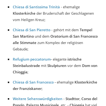
Chiesa di Santissima Trinità
- ehemalige
Klosterkirche
der Bruderschaft der Geschlagenen
vom Heiligen Kreuz;
Chiesa di San Pieretto
- gehört mit dem
Tempel
San Martino
und dem
Oratorium di San Francesco
alle Stimmate
zum Komplex der religiösen
Gebäude;
Refugium peccatorum
-
elegante
istrische
Steinbalustrade
mit
Skulpturen
vor dem
Dom von
Chioggia
;
Chiesa di San Francesco
-
ehemalige
Klosterkirche
der Franziskaner
;
Weitere Sehenswürdigkeiten
-
Stadttor
,
Corso del
Popolo,
Palazzo Municipale
, etc. -
Chioggia
hat viel