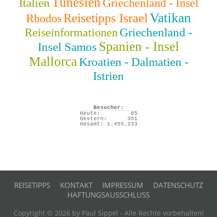
Tunesien
Italien
Griechenland - Insel
Vatikan
Reisetipps Israel
Rhodos
Griechenland -
Reiseinformationen
Spanien - Insel
Insel Samos
Mallorca
Kroatien - Dalmatien -
Istrien
Besucher:
Heute:
85
Gestern:
351
Gesamt:
1.455.233
REISETIPPS
KONTAKT
IMPRESSUM
DATENSCHUTZ
HAFTUNGSAUSSCHLUSS
Copyright © 2026 by Paul Sippel - Alle Rechte vorbehalten!