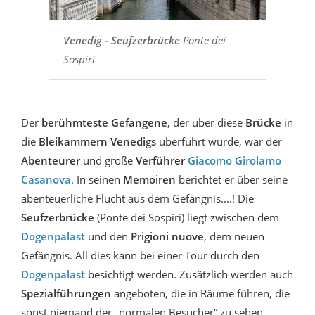
Venedig - Seufzerbrücke
Ponte dei
Sospiri
Der
berühmteste Gefangene
, der über diese
Brücke
in
die
Bleikammern Venedigs
überführt wurde, war der
Abenteurer
und große
Verführer
Giacomo Girolamo
Casanova
. In seinen
Memoiren
berichtet er über seine
abenteuerliche Flucht aus dem Gefängnis....! Die
Seufzerbrücke
(Ponte dei Sospiri) liegt zwischen dem
Dogenpalast
und den
Prigioni nuove
, dem neuen
Gefängnis. All dies kann bei einer Tour durch den
Dogenpalast
besichtigt werden. Zusätzlich werden auch
Spezialführungen
angeboten, die in Räume führen, die
sonst niemand der „normalen Besucher“ zu sehen