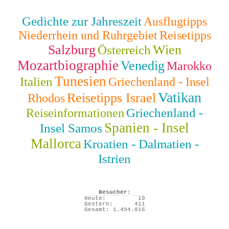
Gedichte zur Jahreszeit
Ausflugtipps
Niederrhein und Ruhrgebiet
Reisetipps
Salzburg
Wien
Österreich
Mozartbiographie
Venedig
Marokko
Tunesien
Italien
Griechenland - Insel
Vatikan
Reisetipps Israel
Rhodos
Griechenland -
Reiseinformationen
Spanien - Insel
Insel Samos
Mallorca
Kroatien - Dalmatien -
Istrien
Besucher:
Heute:
19
Gestern:
411
Gesamt:
1.454.816