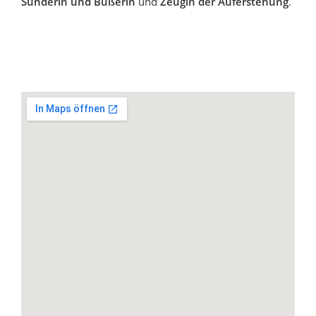
Sünderin und Büßerin
und
Zeugin der Auferstehung
.