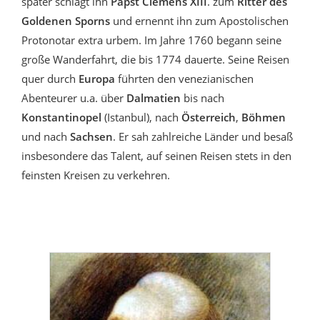
später schlägt ihn
Papst Clemens XIII
. zum
Ritter des
Goldenen Sporns
und ernennt ihn zum Apostolischen
Protonotar extra urbem. Im Jahre 1760 begann seine
große Wanderfahrt, die bis 1774 dauerte. Seine Reisen
quer durch
Europa
führten den venezianischen
Abenteurer u.a. über
Dalmatien
bis nach
Konstantinopel
(Istanbul), nach
Österreich
,
Böhmen
und nach
Sachsen
. Er sah zahlreiche Länder und besaß
insbesondere das Talent, auf seinen Reisen stets in den
feinsten Kreisen zu verkehren.