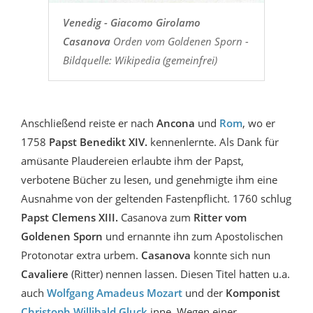
Venedig - Giacomo Girolamo
Casanova
Orden vom Goldenen Sporn -
Bildquelle: Wikipedia (gemeinfrei)
Anschließend reiste er nach
Ancona
und
Rom
, wo er
1758
Papst Benedikt XIV.
kennenlernte. Als Dank für
amüsante Plaudereien erlaubte ihm der Papst,
verbotene Bücher zu lesen, und genehmigte ihm eine
Ausnahme von der geltenden Fastenpflicht. 1760 schlug
Papst Clemens XIII.
Casanova zum
Ritter vom
Goldenen Sporn
und ernannte ihn zum Apostolischen
Protonotar extra urbem.
Casanova
konnte sich nun
Cavaliere
(Ritter) nennen lassen. Diesen Titel hatten u.a.
auch
Wolfgang Amadeus Mozart
und der
Komponist
Christoph Willibald Gluck
inne. Wegen einer