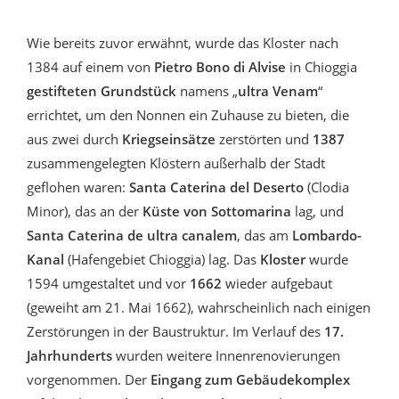
Wie bereits zuvor erwähnt, wurde das Kloster nach
1384 auf einem von
Pietro Bono di Alvise
in Chioggia
gestifteten Grundstück
namens „
ultra Venam
“
errichtet, um den Nonnen ein Zuhause zu bieten, die
aus zwei durch
Kriegseinsätze
zerstörten und
1387
zusammengelegten Klöstern außerhalb der Stadt
geflohen waren:
Santa Caterina del Deserto
(Clodia
Minor), das an der
Küste von Sottomarina
lag, und
Santa Caterina de ultra canalem
, das am
Lombardo-
Kanal
(Hafengebiet Chioggia) lag. Das
Kloster
wurde
1594 umgestaltet und vor
1662
wieder aufgebaut
(geweiht am 21. Mai 1662), wahrscheinlich nach einigen
Zerstörungen in der Baustruktur. Im Verlauf des
17.
Jahrhunderts
wurden weitere Innenrenovierungen
vorgenommen. Der
Eingang zum Gebäudekomplex