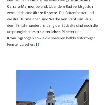
dem sich eine
Nische
mit einer
Heiligenstatue aus
Carrara-Marmor
befand. Über dem Rad verbirgt sich
vermutlich eine
ältere Rosette
. Die Seitenfenster und
die
drei Türme
oben sind
Werke von Venturini
aus
dem 18. Jahrhundert. Entlang der Südseite sind noch die
ursprünglichen
mittelalterlichen Pilaster
und
Krönungsbögen
sowie die späteren halbkreisförmigen
Fenster zu sehen.
[
1
]