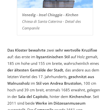
Venedig - Insel Chioggia - Kirchen
Chiesa di Santa Caterina - Detail des
Campanile
Das Kloster bewahrte
zwei
sehr wertvolle Kruzifixe
auf: das erste im
byzantinischen Stil
auf Holz gemalt,
185 cm hohe und 155 cm breite, wahrscheinlich eines
der ältesten Gemälde der Stadt
, das andere aus dem
letzten Viertel des 17. Jahrhunderts,
geschnitzt aus
Walnussholz
im
Stil von Andrea Brustolon
, 100 cm
hoch und 39 cm breit, erstmals 1685 erwähnt, gelegen
in der
Sala del Capitolo
, hinter dem
Kirchenchor
. Seit
2011 sind beide
Werke im Diözesanmuseum
ausgestellt. Der
Campanile
wurde 1661 von