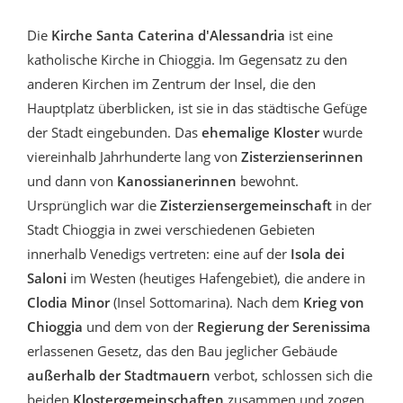
Die
Kirche Santa Caterina d'Alessandria
ist eine
katholische Kirche in Chioggia. Im Gegensatz zu den
anderen Kirchen im Zentrum der Insel, die den
Hauptplatz überblicken, ist sie in das städtische Gefüge
der Stadt eingebunden. Das
ehemalige Kloster
wurde
viereinhalb Jahrhunderte lang von
Zisterzienserinnen
und dann von
Kanossianerinnen
bewohnt.
Ursprünglich war die
Zisterziensergemeinschaft
in der
Stadt Chioggia in zwei verschiedenen Gebieten
innerhalb Venedigs vertreten: eine auf der
Isola dei
Saloni
im Westen (heutiges Hafengebiet), die andere in
Clodia Minor
(Insel Sottomarina). Nach dem
Krieg von
Chioggia
und dem von der
Regierung der Serenissima
erlassenen Gesetz, das den Bau jeglicher Gebäude
außerhalb der Stadtmauern
verbot, schlossen sich die
beiden
Klostergemeinschaften
zusammen und zogen