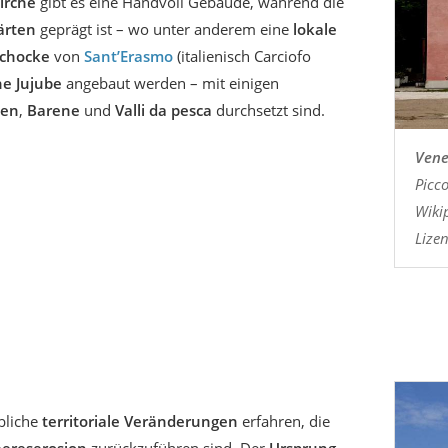
irche
gibt es eine Handvoll Gebäude, während die
rten
geprägt ist – wo unter anderem eine
lokale
schocke
von
Sant’Erasmo
(italienisch Carciofo
he Jujube
angebaut werden – mit einigen
len
,
Barene
und
Valli da pesca
durchsetzt sind.
Vene
Picco
Wikip
Lizen
bliche
territoriale Veränderungen
erfahren, die