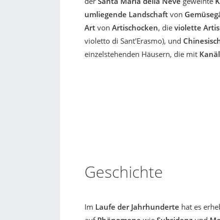
der
Santa Maria della Neve
geweihte
K
umliegende Landschaft
von
Gemüsegä
Art
von
Artischocken
, die
violette Arti
violetto di Sant'Erasmo), und
Chinesisc
einzelstehenden Häusern, die mit
Kanä
Geschichte
Im
Laufe der Jahrhunderte
hat es erhe