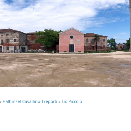
»
Halbinsel Cavallino-Treporti
»
Lio Piccolo