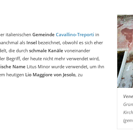
der italienischen
Gemeinde
Cavallino-Treporti
in
manchmal als
Insel
bezeichnet, obwohl es sich eher
elt, die durch
schmale Kanäle
voneinander
aler Begriff, der heute nicht mehr verwendet wird,
nische Name
Litus Minor wurde verwendet, um ihn
dem heutigen
Lio Maggiore von Jesolo
, zu
Vene
Grün
Kirch
(geme